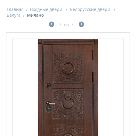
Главная
/
Входные двери
/
Белорусские двери
/
Белуга
/
Милано
3
из
5