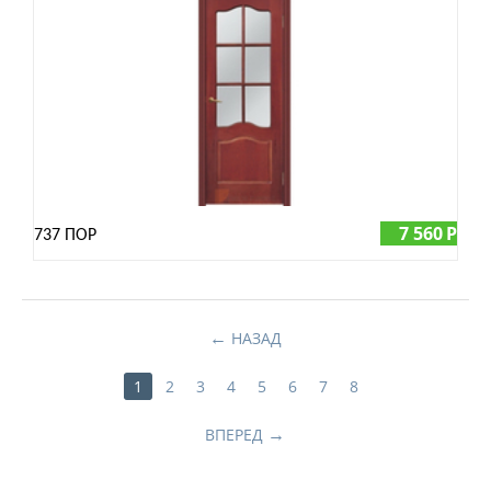
7 560
Р
737 ПОР
←
НАЗАД
1
2
3
4
5
6
7
8
→
ВПЕРЕД