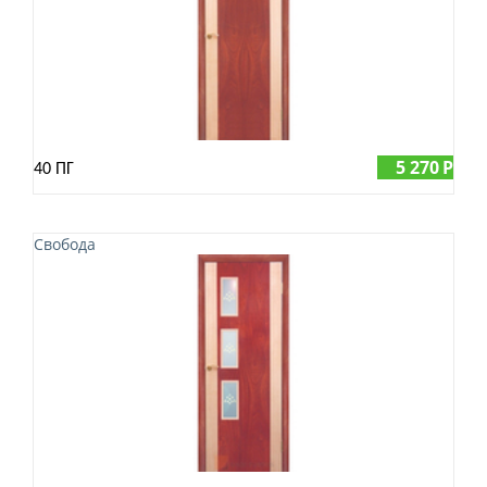
5 270
Р
40 ПГ
Свобода