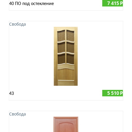
7 415
Р
40 ПО под остекление
Свобода
5 510
Р
43
Свобода