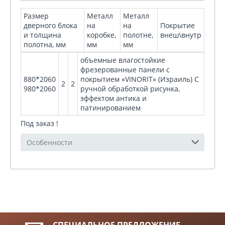
Размер
Металл
Металл
дверного блока
на
на
Покрытие
и толщина
коробке,
полотне,
внеш\внутр
полотна, мм
мм
мм
объемные влагостойкие
фрезерованные панели с
880*2060
покрытием «VINORIT» (Израиль) С
2
2
980*2060
ручной обработкой рисунка,
эффектом антика и
патинированием
Под заказ !
Особенности