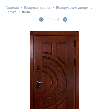
Главная
/
Входные двери
/
Белорусские двери
/
Белуга
/
Луна
2
из
5