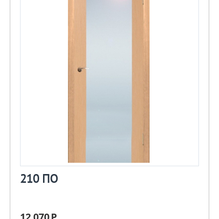
210 ПО
12 070
Р