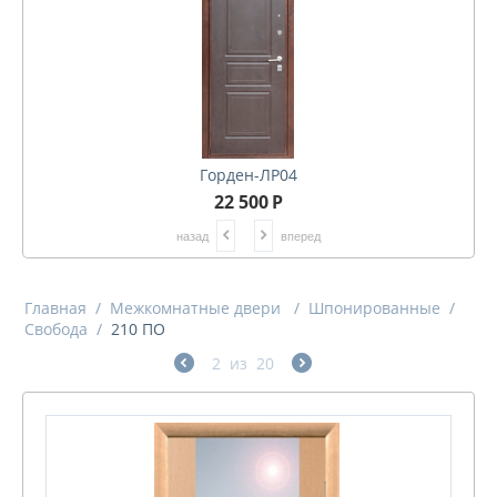
Горден-ЛР04
22 500
Р
назад
вперед
Главная
/
Межкомнатные двери
/
Шпонированные
/
Свобода
/
210 ПО
2
из
20