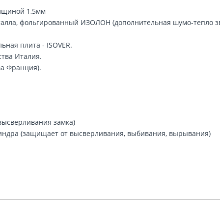
лщиной 1,5мм
алла, фольгированный ИЗОЛОН (дополнительная шумо-тепло з
ьная плита - ISOVER.
тва Италия.
ва Франция).
высверливания замка)
индра (защищает от высверливания, выбивания, вырывания)