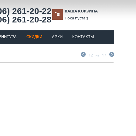
06) 261-20-22
ВАША КОРЗИНА
06) 261-20-28
Пока пуста :(
РНИТУРА
СКИДКИ
АРКИ
КОНТАКТЫ
12
из
17