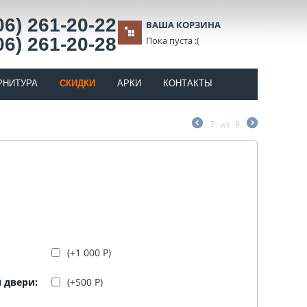
06) 261-20-22
ВАША КОРЗИНА
06) 261-20-28
Пока пуста :(
РНИТУРА
СКИДКИ
АРКИ
КОНТАКТЫ
7
из
8
(+
1 000
Р
)
 двери:
(+
500
Р
)