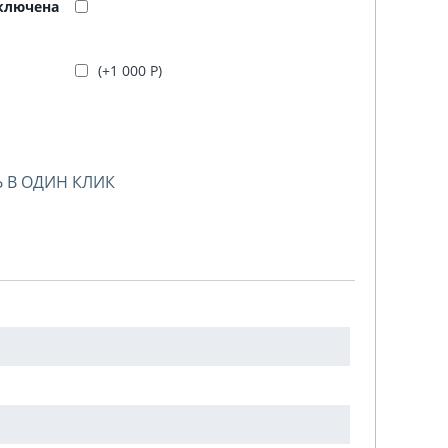
включена
(+
1 000
Р
)
 В ОДИН КЛИК