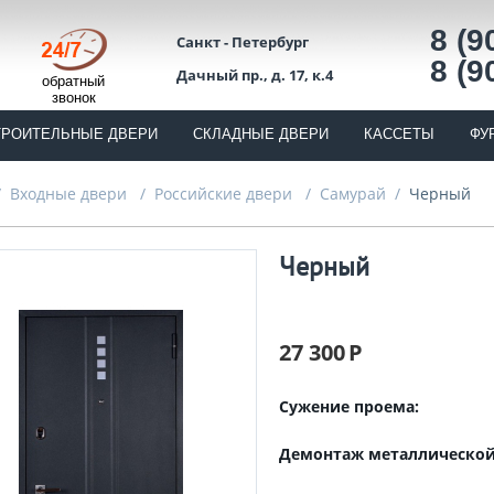
8 (9
Санкт - Петербург
8 (9
Дачный пр., д. 17, к.4
обратный
звонок
ТРОИТЕЛЬНЫЕ ДВЕРИ
СКЛАДНЫЕ ДВЕРИ
КАССЕТЫ
ФУ
/
Входные двери
/
Российские двери
/
Самурай
/
Черный
Черный
27 300
Р
Сужение проема:
Демонтаж металлической