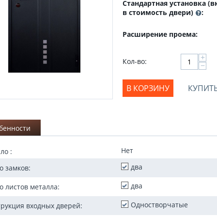
Стандартная установка (
в стоимость двери)
:
Расширение проема:
+
Кол-во:
−
В КОРЗИНУ
КУПИТЬ
бенности
Нет
ло :
два
о замков:
два
о листов металла:
Одностворчатые
трукция входных дверей:
Коричневый
Релакс