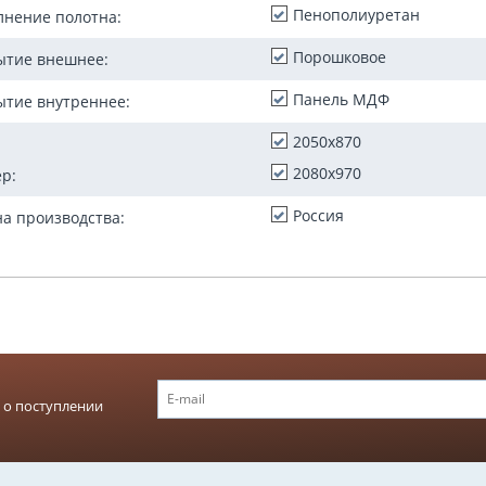
27 300
Р
35 900
Р
Пенополиуретан
лнение полотна:
Порошковое
ытие внешнее:
Панель МДФ
ытие внутреннее:
2050x870
2080x970
р:
Россия
а производства:
 о поступлении