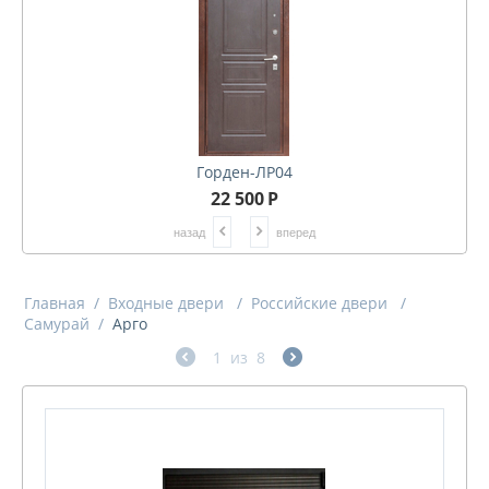
Горден-ЛР04
22 500
Р
назад
вперед
Главная
/
Входные двери
/
Российские двери
/
Самурай
/
Арго
1
из
8