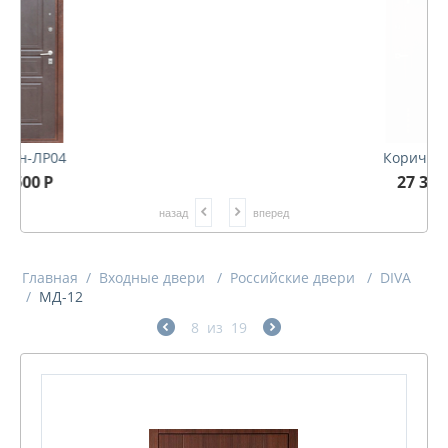
Коричневый
27 300
Р
назад
вперед
Главная
/
Входные двери
/
Российские двери
/
DIVA
/
МД-12
8
из
19