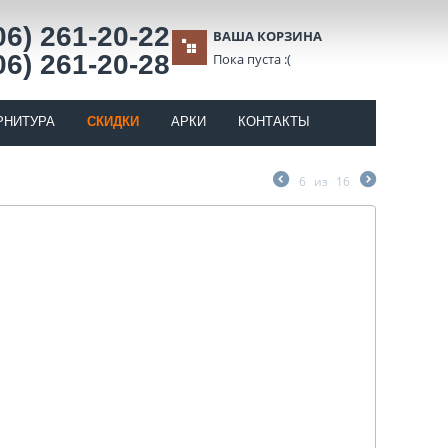
06) 261-20-22
ВАША КОРЗИНА
06) 261-20-28
Пока пуста :(
РНИТУРА
СКИДКИ
АРКИ
КОНТАКТЫ
6
из
16