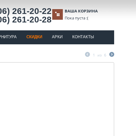
06) 261-20-22
ВАША КОРЗИНА
06) 261-20-28
Пока пуста :(
РНИТУРА
СКИДКИ
АРКИ
КОНТАКТЫ
1
из
6