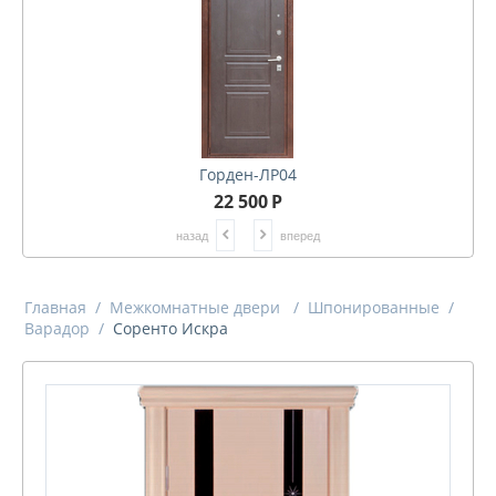
Горден-ЛР04
22 500
Р
назад
вперед
Главная
/
Межкомнатные двери
/
Шпонированные
/
Варадор
/
Соренто Искра