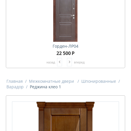
Горден-ЛР04
22 500
Р
назад
вперед
Главная
/
Межкомнатные двери
/
Шпонированные
/
Варадор
/
Реджина клео 1