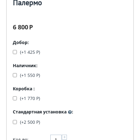
Палермо
6 800
Р
Добор:
(+
1 425
Р
)
Наличник:
(+
1 550
Р
)
Коробка :
(+
1 770
Р
)
Стандартная установка
:
(+
2 500
Р
)
+
Кол-во: