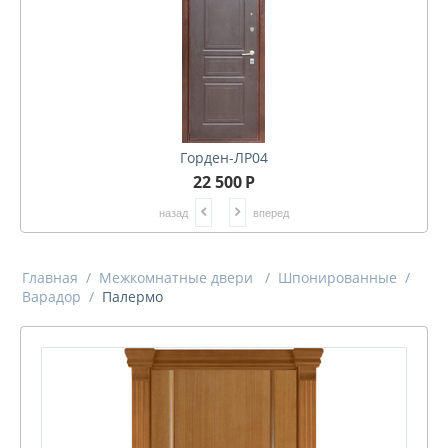
Горден-ЛР04
22 500
Р
назад
вперед
Главная
/
Межкомнатные двери
/
Шпонированные
/
Варадор
/
Палермо