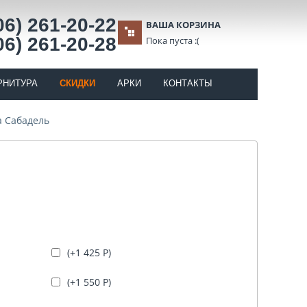
06) 261-20-22
ВАША КОРЗИНА
06) 261-20-28
Пока пуста :(
РНИТУРА
СКИДКИ
АРКИ
КОНТАКТЫ
а Сабадель
(+
1 425
Р
)
(+
1 550
Р
)