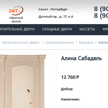
8 (9
Санкт - Петербург
8 (9
Дачный пр., д. 17, к.4
обратный
звонок
ТРОИТЕЛЬНЫЕ ДВЕРИ
СКЛАДНЫЕ ДВЕРИ
КАССЕТЫ
ФУ
/
Межкомнатные двери
/
Шпонированные
/
Варадор
/
Алин
Алина Сабадель
12 760
Р
Добор:
Наличник: