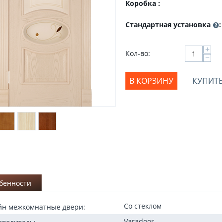
Коробка :
Стандартная установка
:
+
Кол-во:
−
В КОРЗИНУ
КУПИТЬ
бенности
Со стеклом
йн межкомнатные двери:
Коричневый
Релакс
Varadoor