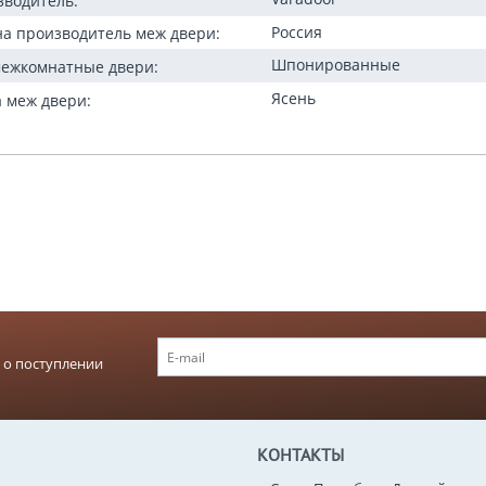
27 300
Р
35 900
Р
зводитель:
Россия
на производитель меж двери:
Шпонированные
межкомнатные двери:
Ясень
 меж двери:
 о поступлении
КОНТАКТЫ