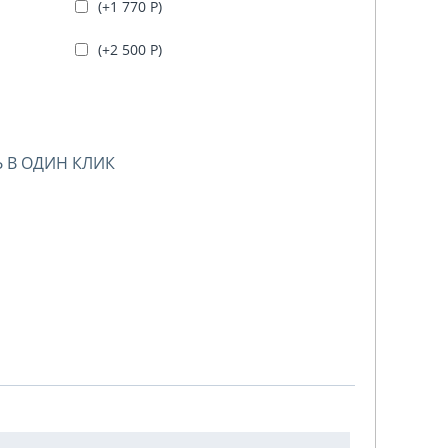
(+
1 770
Р
)
(+
2 500
Р
)
 В ОДИН КЛИК