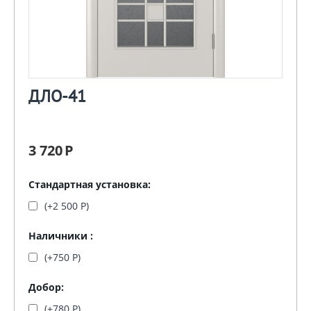
ДЛО-41
3 720
Р
Стандартная установка:
(+
2 500
Р
)
Наличники :
(+
750
Р
)
Добор:
(+
780
Р
)