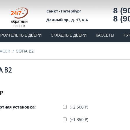
8 (9
Санкт - Петербург
8 (9
Дачный пр., д. 17, к.4
обратный
звонок
ТРОИТЕЛЬНЫЕ ДВЕРИ
СКЛАДНЫЕ ДВЕРИ
КАССЕТЫ
ФУ
AGER
/
SOFIA B2
A B2
Р
ртная установка:
(+
2 500
Р
)
(+
1 350
Р
)