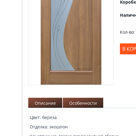
Коробк
Наличн
Кол-во:
В КО
Описание
Особенности
Цвет: береза
Отделка: экошпон