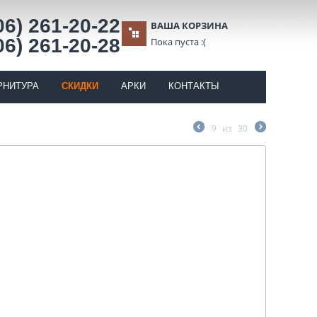
06) 261-20-22
ВАША КОРЗИНА
06) 261-20-28
Пока пуста :(
РНИТУРА
СКИДКИ
АРКИ
КОНТАКТЫ
9
из
30