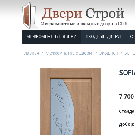
МЕЖКОМНАТНЫЕ ДВЕРИ
ВХОДНЫЕ ДВЕРИ
С
Главная
/
Межкомнатные двери
/
Экошпон
/
SCHL
SOFI
7 700
Станда
Добор: