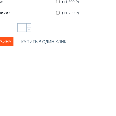
а:
(+
1 500
Р
)
ики :
(+
1 750
Р
)
+
−
РЗИНУ
КУПИТЬ В ОДИН КЛИК