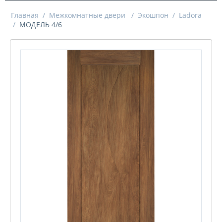
Главная
/
Межкомнатные двери
/
Экошпон
/
Ladora
/
МОДЕЛЬ 4/6