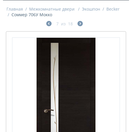
Главная
/
Межкомнатные двери
/
Экошпон
/
Becker
/
Соммер 706У Мокко
7
из
18