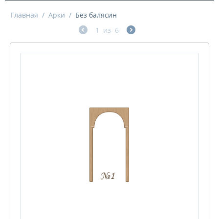
Главная
/
Арки
/
Без балясин
1
из
6